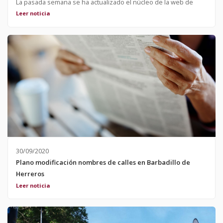
La pasada semana se ha actualizado el núcleo de la web de
Barbadillo mejorando su funcionamiento y seguridad.
Leer noticia
30/09/2020
Plano modificación nombres de calles en Barbadillo de
Herreros
Se adjunta plano provisional con propuestas de;;modificacion
Leer noticia
de nombres de algunas calles del Municipio de Barbadillo de
Herreros.