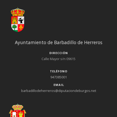
Ayuntamiento de Barbadillo de Herreros
DIRECCIÓN
Calle Mayor s/n 09615
TELÉFONO
947385001
EMAIL
barbadillodeherreros@diputaciondeburgos.net